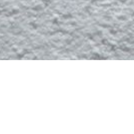
SAS SCOP Les Arts Graph
Adresse : 12/14 bd de l’armée des Alpes, 0630