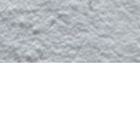
iques
0 NICE