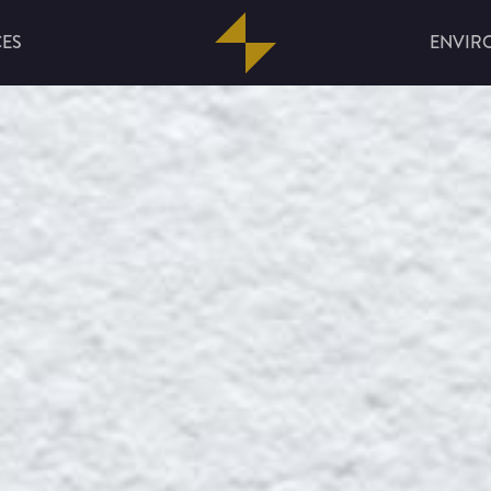
CES
ENVIR